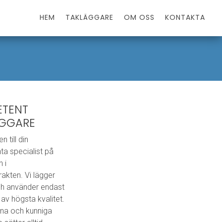
HEM
TAKLÄGGARE
OM OSS
KONTAKTA
ETENT
ÄGGARE
 till din
a specialist på
 i
akten. Vi lägger
och använder endast
av högsta kvalitet.
rna och kunniga