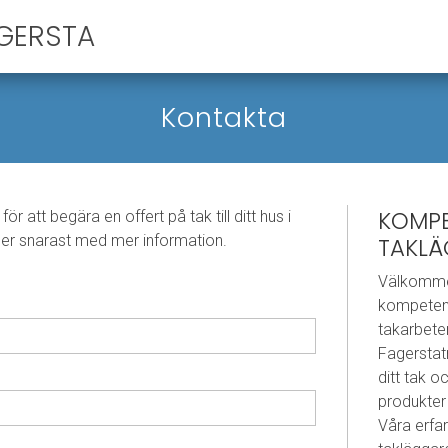
GERSTA
Kontakta
KOMP
för att begära en offert på tak till ditt hus i
er snarast med mer information.
TAKL
Välkommen
kompetent
takarbeten
Fagerstatr
ditt tak 
produkter 
Våra erfa