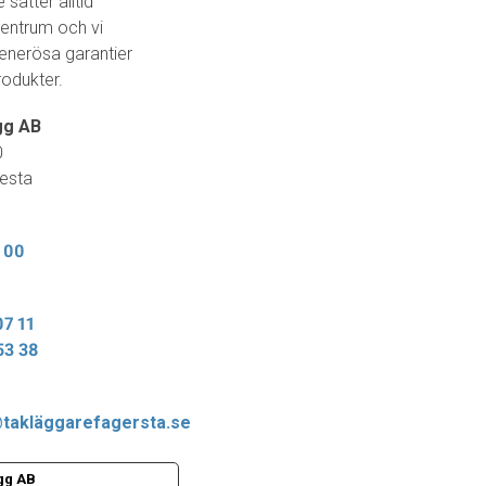
 sätter alltid
centrum och vi
generösa garantier
rodukter.
gg AB
0
esta
 00
07 11
53 38
takläggarefagersta.se
ygg AB