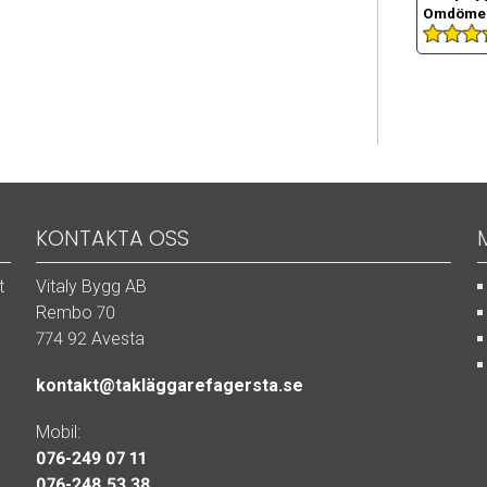
Omdömen
KONTAKTA OSS
t
Vitaly Bygg AB
r
Rembo 70
774 92 Avesta
kontakt@takläggarefagersta.se
Mobil:
076-249 07 11
076-248 53 38